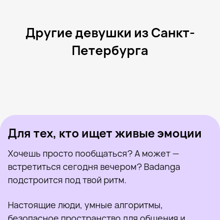
Другие девушки из Санкт-
Петербурга
Лерочка, 28
Санкт-Петербург
Miss, 27
Санкт-Петербург
Дарья, 22
Санкт-Петербург
Пандора, 25
Санкт-Петербург
Daria, 27
Санкт-Петербург
Была недавно
Анна, 27
Санкт-Петербург
Онлайн
Виктория, 26
Санкт-Петербург
Была недавно
Виктория, 24
Санкт-Петербург
Онлайн
Была недавно
Онлайн
Онлайн
Была недавно
Для тех, кто ищет живые эмоции
Хочешь просто пообщаться? А может —
встретиться сегодня вечером? Badanga
подстроится под твой ритм.
Настоящие люди, умные алгоритмы,
безопасное пространство для общения и