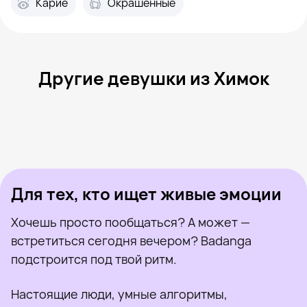
Карие
Окрашенные
Другие девушки из Химок
Светлана, 32
Химки
Mariya, 40
Химки
Марина, 30
Химки
Monica, 20
Химки
Диана, 22
Химки
Была недавно
Алина, 24
Химки
Онлайн
Беатрис, 36
Химки
Была недавно
Оксана, 30
Химки
Онлайн
Была недавно
Онлайн
Онлайн
Была недавно
Для тех, кто ищет живые эмоции
Хочешь просто пообщаться? А может —
встретиться сегодня вечером? Badanga
подстроится под твой ритм.
Настоящие люди, умные алгоритмы,