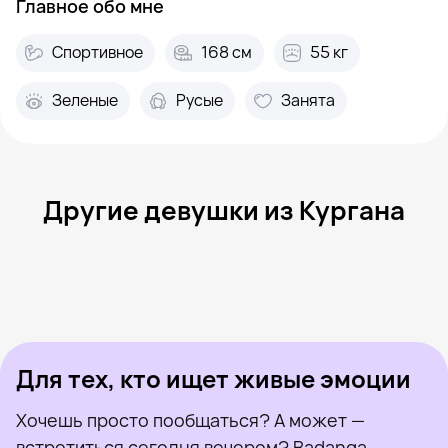
Главное обо мне
Спортивное
168 см
55 кг
Зеленые
Русые
Занята
Другие девушки из Кургана
Вероника, 22
Курган
Кристина, 22
Курган
Виктория, 22
Курган
Ева Ласкова, 24
Курган
Ксения, 22
Курган
Была недавно
Эрика, 38
Курган
Онлайн
Полина, 23
Курган
Была недавно
Анастасия, 36
Курган
Онлайн
Была недавно
Онлайн
Онлайн
Была недавно
Для тех, кто ищет живые эмоции
Хочешь просто пообщаться? А может —
встретиться сегодня вечером? Badanga