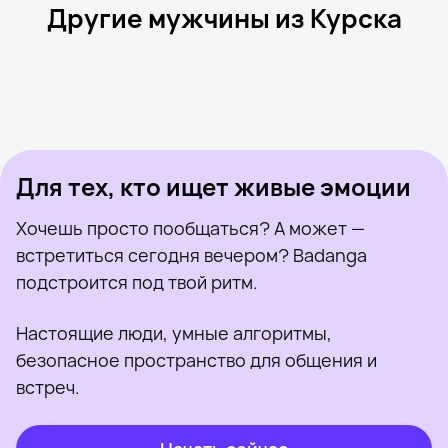
Другие мужчины из Курска
Сергей, 25
Курск
Николай, 38
Курск
Сергей, 49
Курск
Никита, 26
Курск
Макс, 28
Курск
Был недавно
Даниил, 21
Курск
Онлайн
Artem, 34
Курск
Был недавно
Kolay, 32
Курск
Онлайн
Был недавно
Онлайн
Онлайн
Был недавно
Для тех, кто ищет живые эмоции
Хочешь просто пообщаться? А может —
встретиться сегодня вечером? Badanga
подстроится под твой ритм.
Настоящие люди, умные алгоритмы,
безопасное пространство для общения и
встреч.