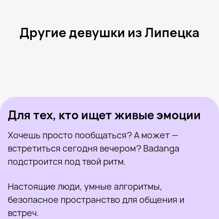
Другие девушки из Липецка
Кристина, 39
Липецк
Елена, 32
Липецк
Надя, 39
Липецк
Виктория, 26
Липецк
Гера, 45
Липецк
Была недавно
Мария, 22
Липецк
Онлайн
Леля, 32
Липецк
Была недавно
Виктория, 26
Липецк
Онлайн
Была недавно
Онлайн
Онлайн
Была недавно
Для тех, кто ищет живые эмоции
Хочешь просто пообщаться? А может —
встретиться сегодня вечером? Badanga
подстроится под твой ритм.
Настоящие люди, умные алгоритмы,
безопасное пространство для общения и
встреч.