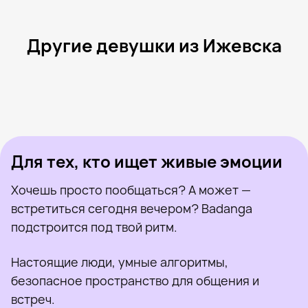
Другие девушки из Ижевска
Киса Ксю, 31
Ижевск
Вероника, 41
Ижевск
София, 25
Ижевск
Кристина, 25
Ижевск
Наталья, 26
Ижевск
Была недавно
Дарья, 30
Ижевск
Онлайн
Валерия, 23
Ижевск
Была недавно
Вероника, 41
Ижевск
Онлайн
Была недавно
Онлайн
Онлайн
Была недавно
Для тех, кто ищет живые эмоции
Хочешь просто пообщаться? А может —
встретиться сегодня вечером? Badanga
подстроится под твой ритм.
Настоящие люди, умные алгоритмы,
безопасное пространство для общения и
встреч.