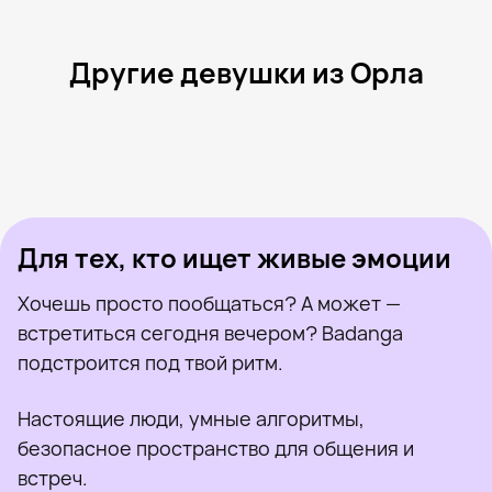
Другие девушки из Орла
Светлана, 35
Орёл
Юлиана, 21
Орёл
Алиса, 46
Орёл
Лера, 18
Орёл
Майя, 24
Орёл
Была недавно
Анастасия, 25
Орёл
Онлайн
Дина, 22
Орёл
Была недавно
Алёна, 26
Орёл
Онлайн
Была недавно
Онлайн
Онлайн
Была недавно
Для тех, кто ищет живые эмоции
Хочешь просто пообщаться? А может —
встретиться сегодня вечером? Badanga
подстроится под твой ритм.
Настоящие люди, умные алгоритмы,
безопасное пространство для общения и
встреч.