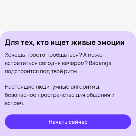
Петр, 26
Якутск
Денчик, 32
Якутск
Лео, 33
Якутск
Ваня, 30
Якутск
Адам, 29
Якутск
Был недавно
Алексей, 26
Якутск
Онлайн
Александр, 25
Якутск
Был недавно
Artem, 32
Якутск
Онлайн
Был недавно
Онлайн
Онлайн
Был недавно
Для тех, кто ищет живые эмоции
Хочешь просто пообщаться? А может —
встретиться сегодня вечером? Badanga
подстроится под твой ритм.
Настоящие люди, умные алгоритмы,
безопасное пространство для общения и
встреч.
Начать сейчас