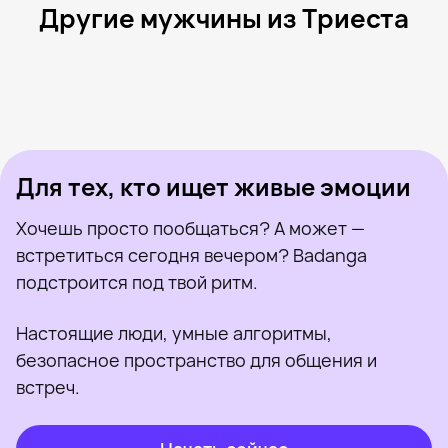
Другие мужчины из Триеста
Mattew, 23
Триест
Antonino, 20
Катания
Moderated, 21
Триест
Alessandro, 27
Модена
Kamasutra, 47
Триест
Был недавно
Luca, 56
Триест
Онлайн
Massimo, 22
Удине
Был недавно
Fabio, 41
Порденоне
Онлайн
Был недавно
Онлайн
Онлайн
Был недавно
Для тех, кто ищет живые эмоции
Хочешь просто пообщаться? А может —
встретиться сегодня вечером? Badanga
подстроится под твой ритм.
Настоящие люди, умные алгоритмы,
безопасное пространство для общения и
встреч.