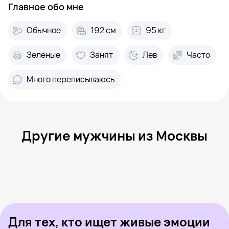
Главное обо мне
Обычное
192 см
95 кг
Зеленые
Занят
Лев
Часто
Много переписываюсь
Другие мужчины из Москвы
Snare, 24
Москва
Aleksandr, 48
Москва
Adamant, 26
Москва
Егор, 25
Москва
Костя, 26
Москва
Был недавно
Aleksandr, 42
Москва
Онлайн
Ден, 27
Москва
Был недавно
Олег, 46
Москва
Онлайн
Был недавно
Онлайн
Онлайн
Был недавно
Для тех, кто ищет живые эмоции