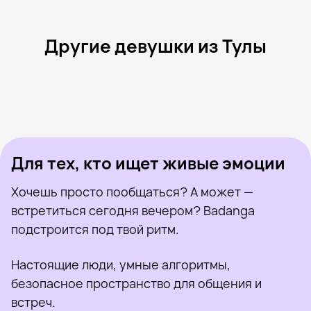
Другие девушки из Тулы
Елена, 25
Тула
Kato, 26
Тула
Соня, 20
Тула
Лера, 23
Тула
Сова, 24
Тула
Была недавно
Татьяна, 26
Тула
Онлайн
Анастасия, 35
Тула
Была недавно
Кристина, 24
Тула
Онлайн
Была недавно
Онлайн
Онлайн
Была недавно
Для тех, кто ищет живые эмоции
Хочешь просто пообщаться? А может —
встретиться сегодня вечером? Badanga
подстроится под твой ритм.
Настоящие люди, умные алгоритмы,
безопасное пространство для общения и
встреч.