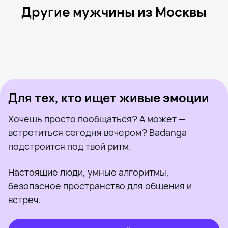
Другие мужчины из Москвы
Глеб, 20
Москва
Евгений, 25
Москва
Сурен, 25
Москва
Максим, 31
Москва
Sergio, 23
Москва
Был недавно
Космос, 23
Москва
Онлайн
Егор, 25
Москва
Был недавно
Serch Tuzhikov, 26
Москва
Онлайн
Был недавно
Онлайн
Онлайн
Был недавно
Для тех, кто ищет живые эмоции
Хочешь просто пообщаться? А может —
встретиться сегодня вечером? Badanga
подстроится под твой ритм.
Настоящие люди, умные алгоритмы,
безопасное пространство для общения и
встреч.