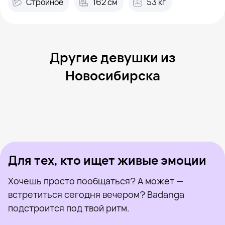
Стройное
162 см
53 кг
Другие девушки из
Новосибирска
Софья, 25
Новосибирск
Лера, 25
Новосибирск
Алёна, 23
Новосибирск
Ольга, 21
Новосибирск
Алина, 24
Новосибирск
Была недавно
Катя, 24
Новосибирск
Онлайн
Ксения, 36
Новосибирск
Была недавно
Люю, 21
Новосибирск
Онлайн
Была недавно
Онлайн
Онлайн
Была недавно
Для тех, кто ищет живые эмоции
Хочешь просто пообщаться? А может —
встретиться сегодня вечером? Badanga
подстроится под твой ритм.