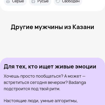
Серые
Русые
Свободен
Другие мужчины из Казани
Mary, 34
Казань
Антон, 31
Казань
Леонид, 34
Казань
Алексей Вронский, 28
Казань
Иван, 26
Казань
Был недавно
Эмиль, 26
Казань
Онлайн
Алик, 42
Казань
Был недавно
Максим, 32
Казань
Онлайн
Был недавно
Онлайн
Онлайн
Был недавно
Для тех, кто ищет живые эмоции
Хочешь просто пообщаться? А может —
встретиться сегодня вечером? Badanga
подстроится под твой ритм.
Настоящие люди, умные алгоритмы,