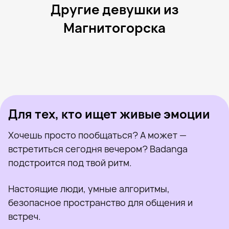
Другие девушки из
Магнитогорска
Кристина, 39
Магнитогорск
Виктория, 26
Магнитогорск
Марика, 31
Магнитогорск
Валерия, 27
Магнитогорск
Яна, 21
Магнитогорск
Была недавно
Катерина, 30
Магнитогорск
Онлайн
Наталья, 33
Магнитогорск
Была недавно
Анфиса, 23
Магнитогорск
Онлайн
Была недавно
Онлайн
Онлайн
Была недавно
Для тех, кто ищет живые эмоции
Хочешь просто пообщаться? А может —
встретиться сегодня вечером? Badanga
подстроится под твой ритм.
Настоящие люди, умные алгоритмы,
безопасное пространство для общения и
встреч.