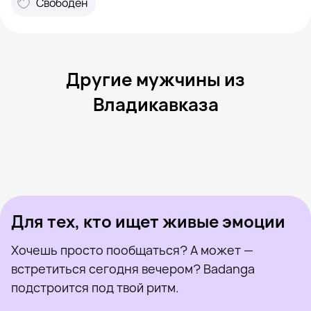
Свободен
Другие мужчины из
Владикавказа
Marat, 37
Владикавказ
Михаил, 34
Владикавказ
Гио, 35
Владикавказ
Таму, 26
Владикавказ
Николай, 40
Владикавказ
Был недавно
Аслан, 33
Владикавказ
Онлайн
Ренат, 33
Владикавказ
Был недавно
Artur, 46
Владикавказ
Онлайн
Был недавно
Онлайн
Онлайн
Был недавно
Для тех, кто ищет живые эмоции
Хочешь просто пообщаться? А может —
встретиться сегодня вечером? Badanga
подстроится под твой ритм.