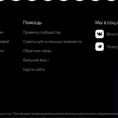
Помощь
Мы в соц.
ие
Правила сообщества
ВКонт
рафий
Советы для успешных знакомств
Телег
ти
Обратная связь
Внешний вид
Карта сайта
ных услуг. Платформа предназначена исключительно для личного общения ме