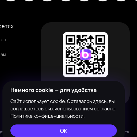
сетях
акте
рам
Наведите камеру на QR-код, чтобы
Немного cookie — для удобства
скачать приложение
Сайт использует cookie. Оставаясь здесь, вы
соглашаетесь с их использованием согласно
Политике конфиденциальности
.
ОК
жду совершеннолетними пользователями с целью поиска новых знакомств,