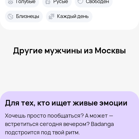
Голубые
Русые
Свободен
Близнецы
Каждый день
Другие мужчины из Москвы
Глеб, 20
Москва
Роман, 23
Москва
Евгений, 25
Москва
Максим, 31
Москва
Dima, 27
Москва
Был недавно
Sergio, 23
Москва
Онлайн
Aleksandr, 48
Москва
Был недавно
Adamant, 26
Москва
Онлайн
Был недавно
Онлайн
Онлайн
Был недавно
Для тех, кто ищет живые эмоции
Хочешь просто пообщаться? А может —
встретиться сегодня вечером? Badanga
подстроится под твой ритм.