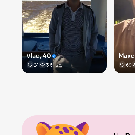
Vlad, 40
Макс
24
3,5 тыс.
69