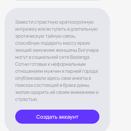
Завести страстную краткосрочную
интрижку или вступить в длительную
эротическую тайную связь,
способную подарить массу ярких
эмоций замужние женщины Богучара
могут в социальной сети Badanga
Сотни готовых к неформальным
отношениям мужчин и парней города
опубликовали здесь свои анкеты в
поисках состоящей в браке дамы,
желая одарить её своим вниманием и
страстью
Создать аккаунт