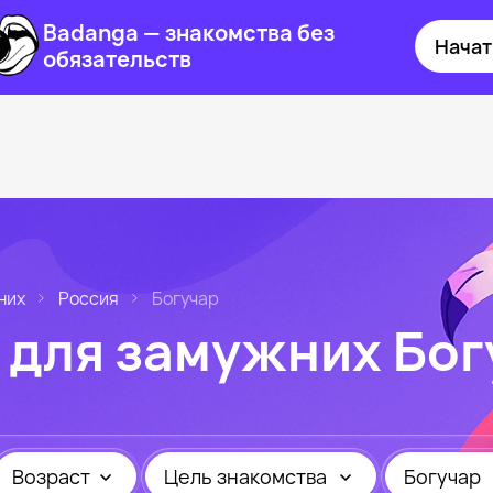
Badanga — знакомства без
Начат
обязательств
них
Россия
Богучар
 для замужних Бог
Возраст
Цель знакомства
Богучар