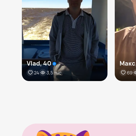
Vlad, 40
Макс
24
3,5 тыс.
69