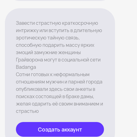
Завести страстную краткосрочную
интрижку или вступить в длительную
эротическую тайную связь,
способную подарить массу ярких
эмоций замужние женщины
Грайворона могут в социальной сети
Badanga
Сотни готовых к неформальным
отношениям мужчин и парней города
опубликовали здесь свои анкеты в
поисках состоящей в браке дамы,
желая одарить её своим вниманием и
страстью
Создать аккаунт