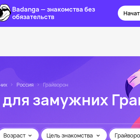
Badanga — знакомства без
Начат
обязательств
них
Россия
Грайворон
 для замужних Гр
Возраст
Цель знакомства
Грайвор