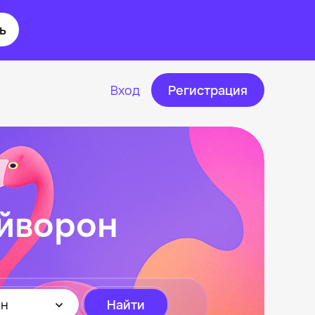
ь
Вход
Регистрация
айворон
он
Найти