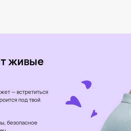
ет живые
жет — встретиться
роится под твой
ы, безопасное
еч.