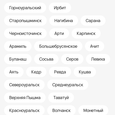
Горноуральский
Ирбит
Старопышминск
Нагибина
Сарана
Черноисточинск
Арти
Карпинск
Арамиль
Большебрусянское
Ачит
Буланаш
Сосьва
Серов
Левиха
Аять
Кедр
Ревда
Кушва
Североуральск
Среднеуральск
Верхняя Пышма
Таватуй
Красноуральск
Волчанск
Монетный