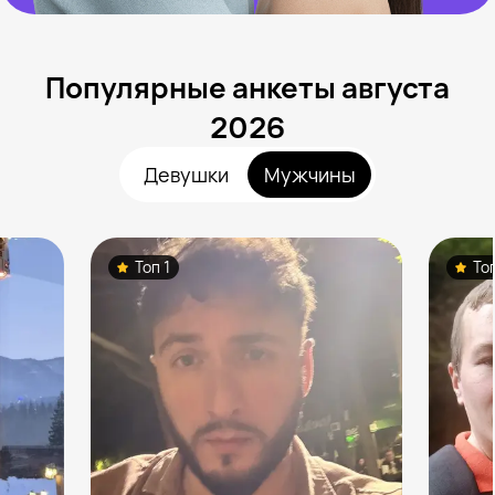
Популярные анкеты августа
2026
Девушки
Мужчины
Топ 1
То