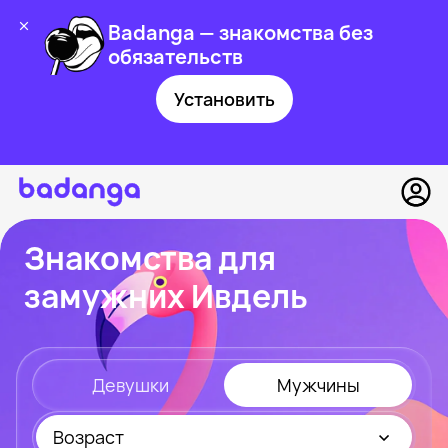
Badanga — знакомства без
обязательств
Установить
Знакомства для
замужних Ивдель
Девушки
Мужчины
Возраст