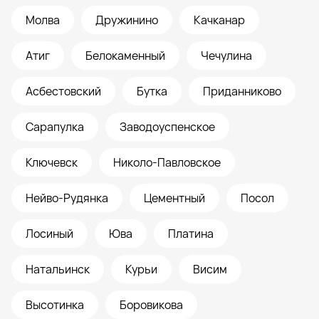
Молва
Дружинино
Качканар
Атиг
Белокаменный
Чечулина
Асбестовский
Бутка
Приданниково
Сарапулка
Заводоуспенское
Ключевск
Николо-Павловское
Нейво-Рудянка
Цементный
Посол
Лосиный
Юва
Платина
Натальинск
Курьи
Висим
Высотинка
Боровикова