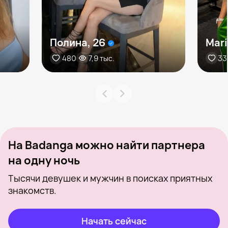
Полина, 26
Mari
480
7,9 тыс.
33
На Badanga можно найти партнера
на одну ночь
Тысячи девушек и мужчин в поисках приятных
знакомств.
Начать сейчас