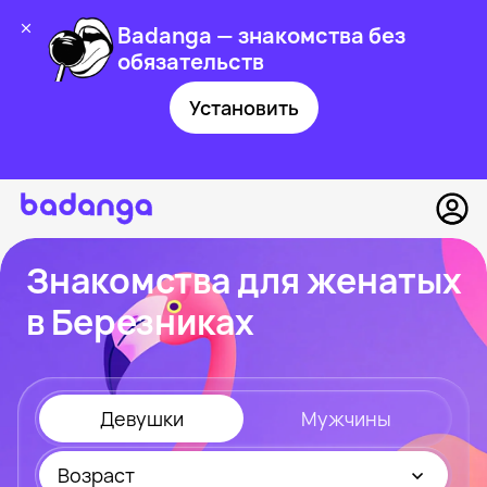
Badanga — знакомства без
обязательств
Установить
Знакомства для женатых
в Березниках
Девушки
Мужчины
Возраст