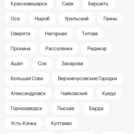
Красновишерск
Сива
Бершеть
Оса
Ныроб
Уральский
Гаины
Оверята
Нагорная
Титова
Пронина
Рассоленки
Редикор
Ашап
Соя
Захарова
Большая Сова
Верхнечусовские Городки
Александровск
Чайковский
Куеда
Горнозаводск
Лысьва
Барда
Усть-Качка
Култаево