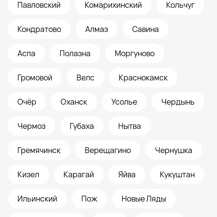
Павловский
Комарихинский
Кольчуг
Кондратово
Алмаз
Савина
Аспа
Полазна
Моргуново
Громовой
Велс
Краснокамск
Очёр
Оханск
Усолье
Чердынь
Чермоз
Губаха
Нытва
Гремячинск
Верещагино
Чернушка
Кизел
Карагай
Яйва
Кукуштан
Ильинский
Пож
Новые Ляды