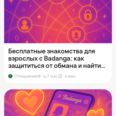
Бесплатные знакомства для
взрослых с Badanga: как
защититься от обмана и найти
реального партнёра
Отношения
4,7 тыс.
4
мин