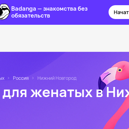
Badanga — знакомства без
Начат
обязательств
ых
Россия
Нижний Новгород
 для женатых в Н