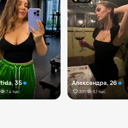
tida, 35
Александра, 26
7,4 тыс.
301
6,1 тыс.