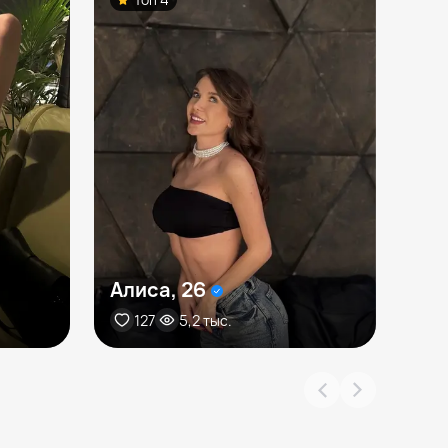
Алиса, 26
Св
127
5,2 тыс.
1