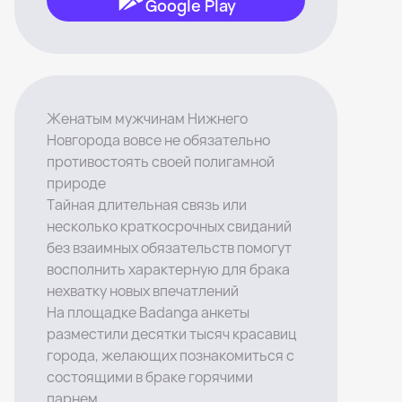
Google Play
Женатым мужчинам Нижнего
Новгорода вовсе не обязательно
противостоять своей полигамной
природе
Тайная длительная связь или
несколько краткосрочных свиданий
без взаимных обязательств помогут
восполнить характерную для брака
нехватку новых впечатлений
На площадке Badanga анкеты
разместили десятки тысяч красавиц
города, желающих познакомиться с
состоящими в браке горячими
парнем