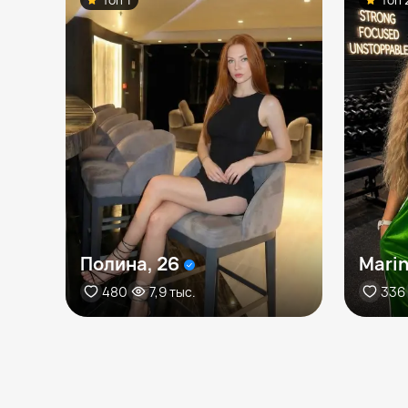
Полина, 26
Marin
480
7,9 тыс.
336